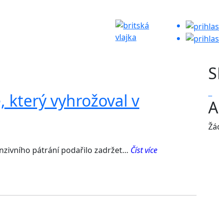
S
, který vyhrožoval v
A
Žá
nzivního pátrání podařilo zadržet…
Číst více