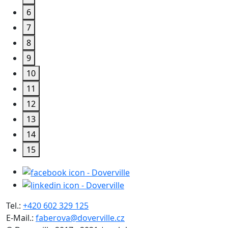
6
7
8
9
10
11
12
13
14
15
Tel.:
+420 602 329 125
E-Mail.:
faberova@doverville.cz