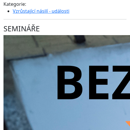
Kategorie:
Vzrůstající násilí - události
SEMINÁŘE