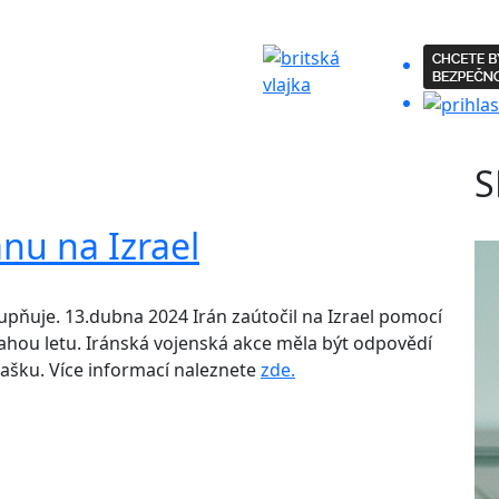
S
nu na Izrael
upňuje. 13.dubna 2024 Irán zaútočil na Izrael pomocí
drahou letu. Iránská vojenská akce měla být odpovědí
mašku. Více informací naleznete
zde.