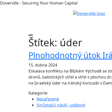
Doverville - Securing Your Human Capital
Štítek:
úder
Plnohodnotný útok Irá
15. dubna 2024
Eskalace konfliktu na Blízkém Východě se st
dronů, balistických střel a střel s plochou 
na Izraelský úder na iránský konzulát v Da
Kategorie:
Nezařezené
Vzrůstající násilí - události