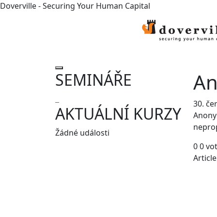
Doverville - Securing Your Human Capital
An
SEMINÁŘE
30. če
AKTUÁLNÍ KURZY
Anonym
nepro
Žádné události
0
0
vo
Articl