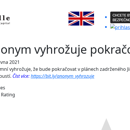
onym vyhrožuje pokrač
rvna 2021
ní vyhrožuje, že bude pokračovat v plánech zadrženého Jiř
pustí.
Číst více:
https://bit.ly/anonym_vyhrozuje
tes
e Rating