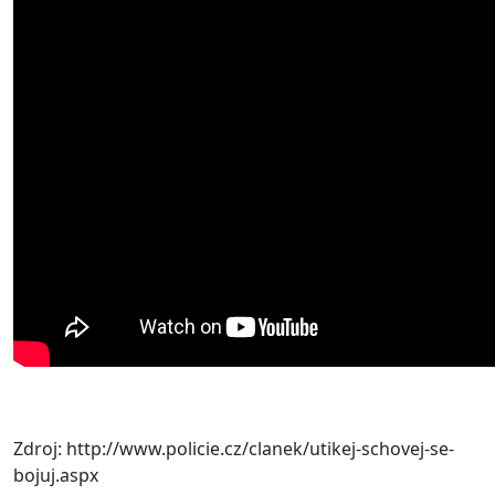
Zdroj: http://www.policie.cz/clanek/utikej-schovej-se-
bojuj.aspx