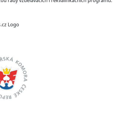
ou řady vzdělávacích i rekvalifikačních programů.