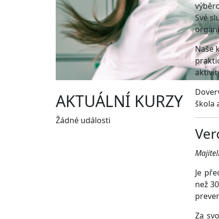
výběro
Své sl
organi
Naše k
prakti
aktivi
Doverv
AKTUÁLNÍ KURZY
škola
Žádné události
Ve
Majitel
Je pře
než 30
preven
Za svo