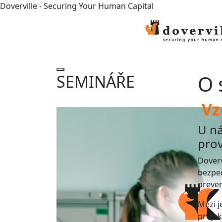
Doverville - Securing Your Human Capital
O 
SEMINÁŘE
Vzd
U ná
prov
Doverv
bezpeč
preven
Mezi j
projek