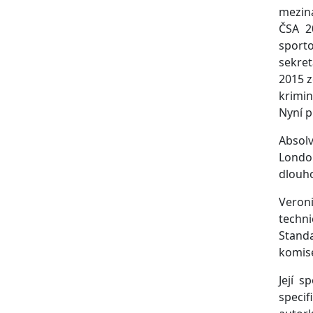
meziná
ČSA 2
sporto
sekret
2015 z
krimin
Nyní p
Absolv
London
dlouho
Veron
techn
Standa
komis
Její s
specif