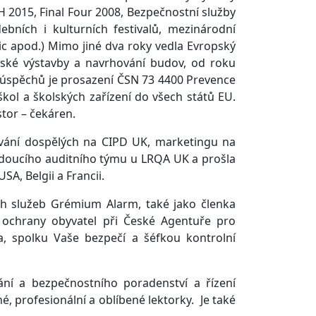
 2015, Final Four 2008, Bezpečnostní služby
ních i kulturních festivalů, mezinárodní
c apod.) Mimo jiné dva roky vedla Evropský
tské výstavby a navrhování budov, od roku
h úspěchů je prosazení ČSN 73 4400 Prevence
í škol a školských zařízení do všech států EU.
tor – čekáren.
lávání dospělých na CIPD UK, marketingu na
vedoucího auditního týmu u LRQA UK a prošla
A, Belgii a Francii.
ch služeb Grémium Alarm, také jako členka
 ochrany obyvatel při České Agentuře pro
a, spolku Vaše bezpečí a šéfkou kontrolní
lávání a bezpečnostního poradenství a řízení
, profesionální a oblíbené lektorky. Je také