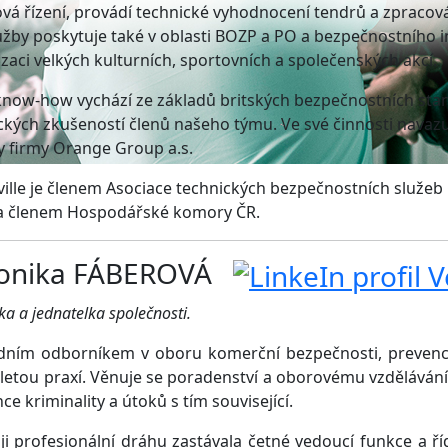
vá řízení, provádí technické vyhodnocení tendrů a zprac
užby poskytuje také v oblasti BOZP a PO a bezpečnostního
zaci velkých kulturních, sportovních a společenských akcí.
now-how vychází ze základů britských bezpečnostních sta
ckých zkušeností členů našeho týmu. Ve své činnosti navaz
ty firmy Orange Group a.s.
ille je členem Asociace technických bezpečnostních služ
 a členem Hospodářské komory ČR.
ronika FÁBEROVÁ
ka a jednatelka společnosti.
dním odborníkem v oboru komerční bezpečnosti, prevence 
letou praxí. Věnuje se poradenství a oborovému vzdělávání
ce kriminality a útoků s tím související.
ji profesionální dráhu zastávala četné vedoucí funkce a ří