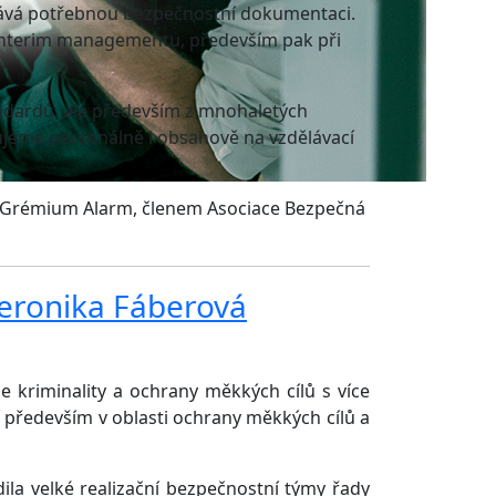
ovává potřebnou bezpečnostní dokumentaci.
 interim managementu, především pak při
ndardů, ale především z mnohaletých
ujeme personálně i obsahově na vzdělávací
eb Grémium Alarm, členem Asociace Bezpečná
kriminality a ochrany měkkých cílů s více
 především v oblasti ochrany měkkých cílů a
dila velké realizační bezpečnostní týmy řady