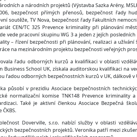
rodních a národních projektů (Výstavba Sazka Arény, MSLH
006, bezpečnost přímých přenosů, bezpečnost řady hudeb
vní soutěže, TV Nova, bezpečnost řady Fakultních nemocni
ariát CEN/TC 325 Prevence kriminality při plánování měs
de vede pracovní skupinu WG 3 a jeden z jejích posledníc
ality – řízení bezpečnosti při plánování, realizaci a užíván
ráce na mezinárodním projektu bezpečnosti veřejných pros
ovala řadu odborných kurzů a kvalifikaci v oblasti vzdě
 Business School UK, získala auditorskou kvalifikaci na 
u řadou odborných bezpečnostních kurzů v UK, dálkově v US
ika působí v prezidiu Asociace bezpečnostních technický
ické normalizační komise TNK148 Prevence kriminality a
rdizaci. Také je aktivní členkou Asociace Bezpečná škol
e ČKBS.
polečnost Doverville, s.r.o. nabízí služby v oblasti vzdě
ických bezpečnostních projektů. Veronika patří mezi zkušené