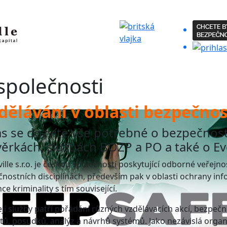
společnosti
ělávání v oblasti bezpečnost
s se dozvíte vše potřebné o bezpečnos
ěrkách, službách BOZP a PO a také o E
ille s.r.o. je českou společností poskytující odborné veřejn
nostních disciplínách, především pak v oblasti ochrany in
ce kriminality s tím související.
ejí služby patří pořádání různých vzdělávacích akcí, bezpeč
tů, posudků, analýz a návrhů systémů. Jako nezávislá organi