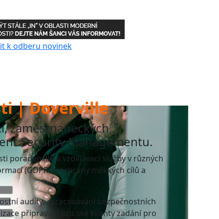
i | Doverville
ti, zaměstnaneckých
vent Security Managementu.
osti poradenské a vzdělávací služby v různých
formací (GDPR) a ochrany měkkých cílů a
nostní audity, zpracovávání bezpečnostních
zace připravuje pro své klienty zadání pro