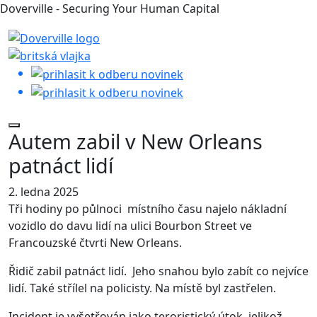
Doverville - Securing Your Human Capital
Autem zabil v New Orleans
patnáct lidí
2. ledna 2025
Tři hodiny po půlnoci místního času najelo nákladní
vozidlo do davu lidí na ulici Bourbon Street ve
Francouzské čtvrti New Orleans.
Řidič zabil patnáct lidí. Jeho snahou bylo zabít co nejvíce
lidí. Také střílel na policisty. Na místě byl zastřelen.
Incident je vyšetřován jako teroristický útok, jelikož