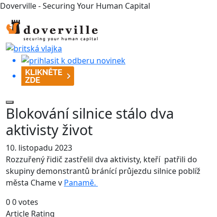
Doverville - Securing Your Human Capital
Blokování silnice stálo dva
aktivisty život
10. listopadu 2023
Rozzuřený řidič zastřelil dva aktivisty, kteří patřili do
skupiny demonstrantů bránící průjezdu silnice poblíž
města Chame v
Panamě.
0
0
votes
Article Rating