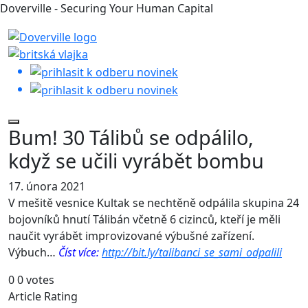
Doverville - Securing Your Human Capital
Bum! 30 Tálibů se odpálilo,
když se učili vyrábět bombu
17. února 2021
V mešitě vesnice Kultak se nechtěně odpálila skupina 24
bojovníků hnutí Tálibán včetně 6 cizinců, kteří je měli
naučit vyrábět improvizované výbušné zařízení.
Výbuch…
Číst více:
http://bit.ly/talibanci_se_sami_odpalili
0
0
votes
Article Rating