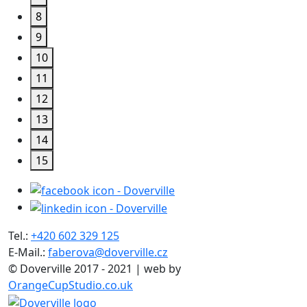
8
9
10
11
12
13
14
15
Tel.:
+420 602 329 125
E-Mail.:
faberova@doverville.cz
© Doverville 2017 - 2021 | web by
OrangeCupStudio.co.uk