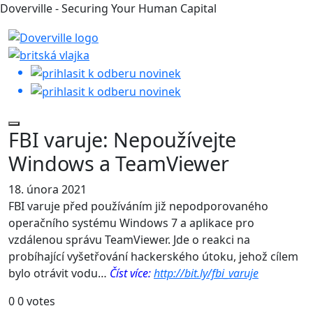
Doverville - Securing Your Human Capital
FBI varuje: Nepoužívejte
Windows a TeamViewer
18. února 2021
FBI varuje před používáním již nepodporovaného
operačního systému Windows 7 a aplikace pro
vzdálenou správu TeamViewer. Jde o reakci na
probíhající vyšetřování hackerského útoku, jehož cílem
bylo otrávit vodu…
Číst více:
http://bit.ly/fbi_varuje
0
0
votes