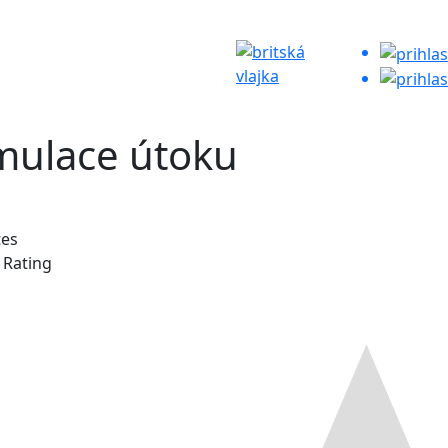
mulace útoku
tes
e Rating