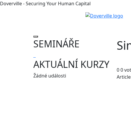
Doverville - Securing Your Human Capital
Si
SEMINÁŘE
AKTUÁLNÍ KURZY
0
0
vo
Žádné události
Articl