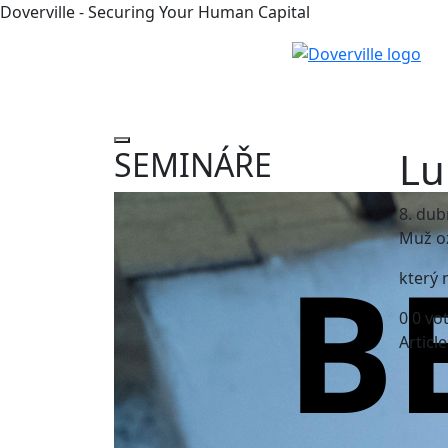
Doverville - Securing Your Human Capital
Lu
SEMINÁŘE
8. dub
Muž oz
který 
0
0
vo
Articl