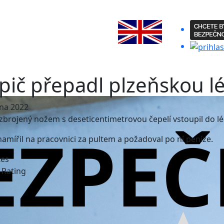
pič přepadl plzeňskou 
na 2022
brojený nožem s deseticentimetrovou čepelí vstoupil do lé
namířil na pracovnici za pultem a požadoval po ní peníze.
tes
e Rating