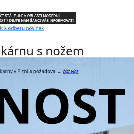
lékárnu s nožem
kárny v Plzni a požadoval …
číst více