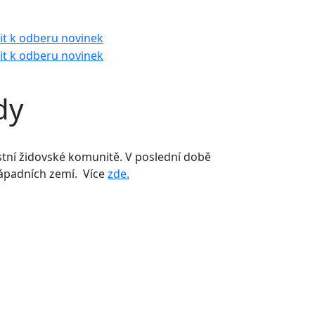
dy
stní židovské komunitě. V poslední době
západních zemí. Více
zde.