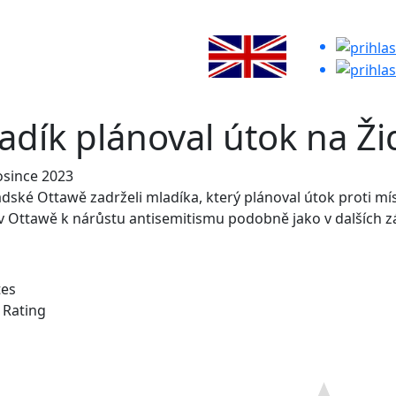
adík plánoval útok na Ži
osince 2023
dské Ottawě zadrželi mladíka, který plánoval útok proti mí
v Ottawě k nárůstu antisemitismu podobně jako v dalších 
tes
e Rating