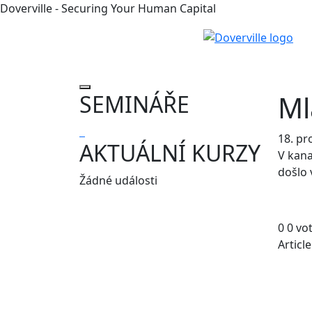
Doverville - Securing Your Human Capital
Ml
SEMINÁŘE
18. pr
AKTUÁLNÍ KURZY
V kana
došlo 
Žádné události
0
0
vo
Articl