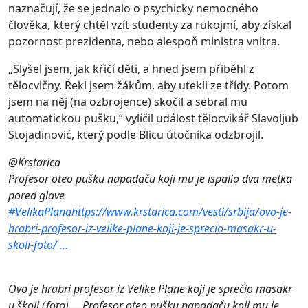
naznačují, že se jednalo o psychicky nemocného
člověka
,
který chtěl vzít studenty za rukojmí, aby získal
pozornost prezidenta, nebo alespoň ministra vnitra.
„Slyšel jsem, jak křičí děti, a hned jsem přiběhl z
tělocvičny. Řekl jsem žákům, aby utekli ze třídy. Potom
jsem na něj (na ozbrojence) skočil a sebral mu
automatickou pušku,“ vylíčil událost tělocvikář Slavoljub
Stojadinović, který podle Blicu útočníka odzbrojil.
@Krstarica
Profesor oteo pušku napadaču koji mu je ispalio dva metka
pored glave
#
VelikaPlana
https://www.
krstarica.com/vesti/srbija/o
vo-je-
hrabri-profesor-iz-velike-plane-koji-je-sprecio-masakr-u-
skoli-foto/
…
Ovo je hrabri profesor iz Velike Plane koji je sprečio masakr
u školi (foto)…..Profesor oteo pušku napadaču koji mu je