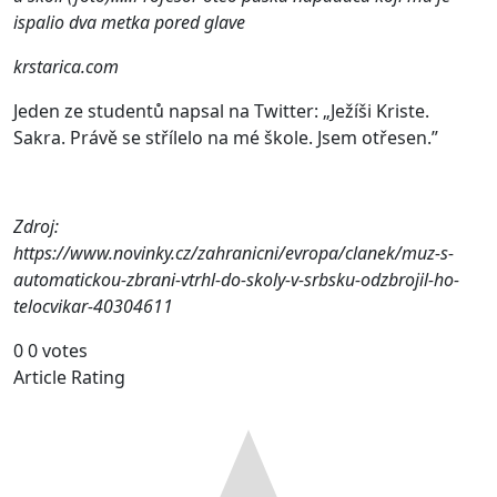
ispalio dva metka pored glave
krstarica.com
Jeden ze studentů napsal na Twitter: „Ježíši Kriste.
Sakra. Právě se střílelo na mé škole. Jsem otřesen.”
Zdroj:
https://www.novinky.cz/zahranicni/evropa/clanek/muz-s-
automatickou-zbrani-vtrhl-do-skoly-v-srbsku-odzbrojil-ho-
telocvikar-40304611
0
0
votes
Article Rating