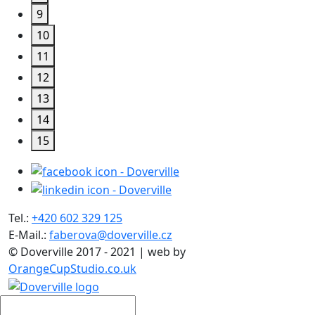
9
10
11
12
13
14
15
Tel.:
+420 602 329 125
E-Mail.:
faberova@doverville.cz
© Doverville 2017 - 2021 | web by
OrangeCupStudio.co.uk