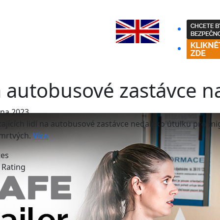
 autobusové zastávce na
tna 2023
ajících lidí na autobusové zastávce nedaleko útulku pro m
mrtvých.
Více
tes
e Rating