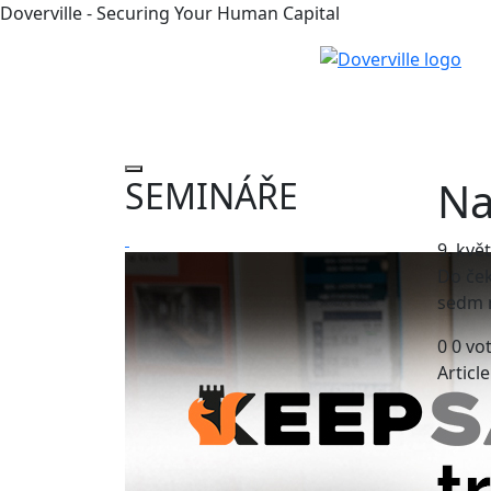
Doverville - Securing Your Human Capital
Na
SEMINÁŘE
9. kvě
Do ček
sedm 
0
0
vo
Articl