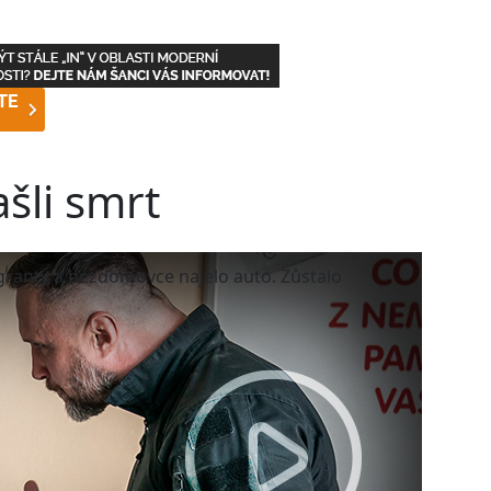
šli smrt
igranty a bezdomovce najelo auto. Zůstalo