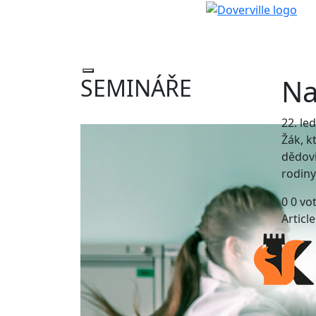
Na
SEMINÁŘE
22. le
Žák, k
dědovi
rodiny
0
0
vo
Articl