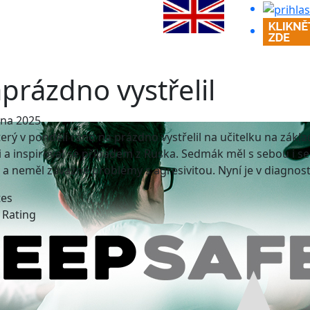
prázdno vystřelil
dna 2025
terý v pondělí ráno na prázdno vystřelil na učitelku na zákl
 a inspiroval se případem z Ruska. Sedmák měl s sebou i se
 a neměl závažné problémy s agresivitou. Nyní je v diagnos
tes
e Rating