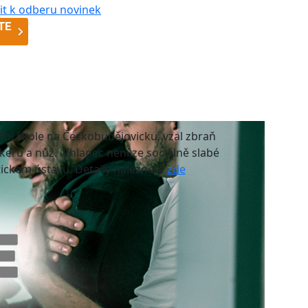
adní škole na Českobudějovicku, vzal zbraň
keru a nůž. Chlapec není ze sociálně slabé
tickém ústavu. Detaily naleznete
zde