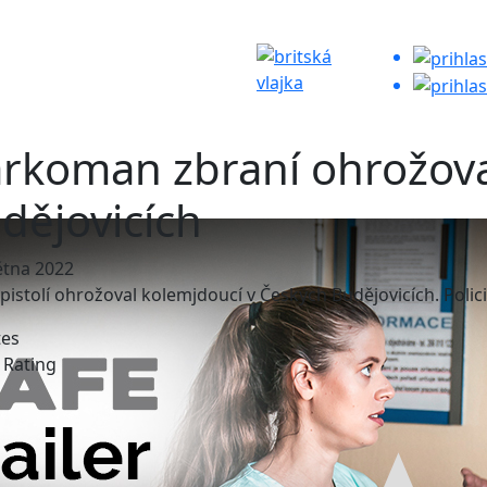
rkoman zbraní ohrožoval
dějovicích
ětna 2022
pistolí ohrožoval kolemjdoucí v Českých Budějovicích. Polic
tes
e Rating