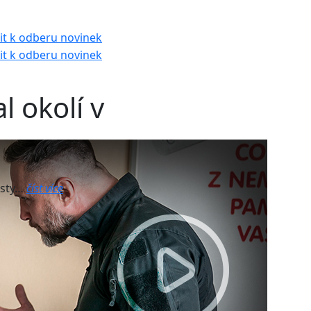
 okolí v
isty…
číst více