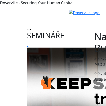
Doverville - Securing Your Human Capital
Na
SEMINÁŘE
Bu
30. kv
Muž s 
0
0
vo
Articl