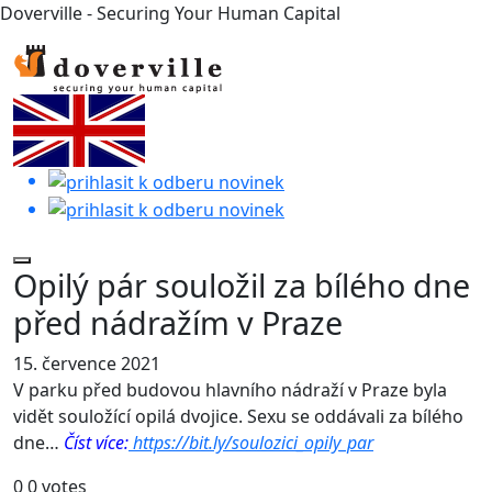
Doverville - Securing Your Human Capital
Opilý pár souložil za bílého dne
před nádražím v Praze
15. července 2021
V parku před budovou hlavního nádraží v Praze byla
vidět souložící opilá dvojice. Sexu se oddávali za bílého
dne…
Číst více:
https://bit.ly/soulozici_opily_par
0
0
votes