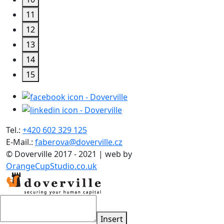
11
12
13
14
15
Tel.:
+420 602 329 125
E-Mail.:
faberova@doverville.cz
© Doverville 2017 - 2021 | web by
OrangeCupStudio.co.uk
Insert