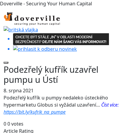
Doverville - Securing Your Human Capital
Podezřelý kufřík uzavřel
pumpu u Ústí
8. srpna 2021
Podezřelý kufřík u pumpy nedaleko ústeckého
hypermarketu Globus si vyžádal uzavření…
Číst více:
https://bit.ly/kufrik_na_pumpe
0
0
votes
Article Rating