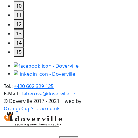
10
11
12
13
14
15
Tel.:
+420 602 329 125
E-Mail.:
faberova@doverville.cz
© Doverville 2017 - 2021 | web by
OrangeCupStudio.co.uk