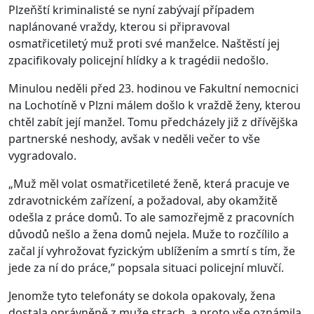
Plzeňští kriminalisté se nyní zabývají případem
naplánované vraždy, kterou si připravoval
osmatřicetiletý muž proti své manželce. Naštěstí jej
zpacifikovaly policejní hlídky a k tragédii nedošlo.
Minulou neděli před 23. hodinou ve Fakultní nemocnici
na Lochotíně v Plzni málem došlo k vraždě ženy, kterou
chtěl zabít její manžel. Tomu předcházely již z dřívějška
partnerské neshody, avšak v neděli večer to vše
vygradovalo.
„Muž měl volat osmatřicetileté ženě, která pracuje ve
zdravotnickém zařízení, a požadoval, aby okamžitě
odešla z práce domů. To ale samozřejmě z pracovních
důvodů nešlo a žena domů nejela. Muže to rozčílilo a
začal jí vyhrožovat fyzickým ublížením a smrtí s tím, že
jede za ní do práce,” popsala situaci policejní mluvčí.
Jenomže tyto telefonáty se dokola opakovaly, žena
dostala oprávněně z muže strach, a proto vše oznámila