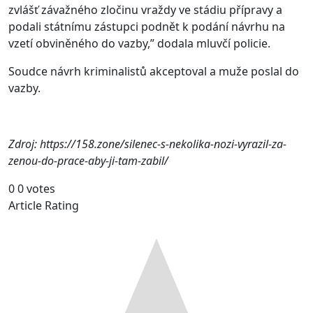
zvlášť závažného zločinu vraždy ve stádiu přípravy a
podali státnímu zástupci podnět k podání návrhu na
vzetí obviněného do vazby,” dodala mluvčí policie.
Soudce návrh kriminalistů akceptoval a muže poslal do
vazby.
Zdroj: https://158.zone/silenec-s-nekolika-nozi-vyrazil-za-
zenou-do-prace-aby-ji-tam-zabil/
0
0
votes
Article Rating