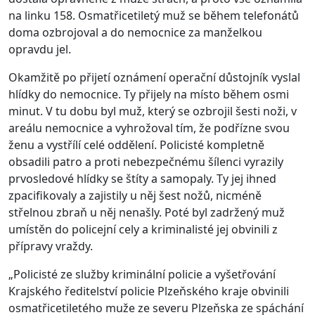
na linku 158. Osmatřicetiletý muž se během telefonátů
doma ozbrojoval a do nemocnice za manželkou
opravdu jel.
Okamžitě po přijetí oznámení operační důstojník vyslal
hlídky do nemocnice. Ty přijely na místo během osmi
minut. V tu dobu byl muž, který se ozbrojil šesti noži, v
areálu nemocnice a vyhrožoval tím, že podřízne svou
ženu a vystřílí celé oddělení. Policisté kompletně
obsadili patro a proti nebezpečnému šílenci vyrazily
prvosledové hlídky se štíty a samopaly. Ty jej ihned
zpacifikovaly a zajistily u něj šest nožů, nicméně
střelnou zbraň u něj nenašly. Poté byl zadržený muž
umístěn do policejní cely a kriminalisté jej obvinili z
přípravy vraždy.
„Policisté ze služby kriminální policie a vyšetřování
Krajského ředitelství policie Plzeňského kraje obvinili
osmatřicetiletého muže ze severu Plzeňska ze spáchání