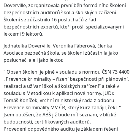
Doverville, zorganizovala první běh formálního školení
bezpečnostních auditorů škol a školských zařízení.
Školení se zúčastnilo 16 posluchačů z řad
bezpečnostních expertů, kteří prošli specializovanými
lekcemi 9 lektorů.
Jednatelka Doverville, Veronika Fáberová, členka
Asociace bezpečná škola, se školení zúčastnila jako
posluchač, ale i jako lektor.
“ Obsah školení je plně v souladu s normou ČSN 73 4400
„Prevence kriminality – řízení bezpečnosti při plánování,
realizaci a užívaní škol a školských zařízení“ a také v
souladu s Metodikou k aplikaci nové normy. JUDr.
Tomáš Koníček, vrchní ministerský rada z odboru
Prevence kriminality MV ČR, který kurz zahájil, řekl “
Jsem potěšen, že ABŠ již bude mít seznam, v blízké
budoucnosti, certifikovaných auditorů.
Provedení odpovědného auditu je základem řešení