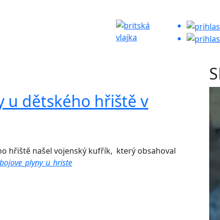
S
y u dětského hřiště v
 hřiště našel vojenský kufřík, který obsahoval
/bojove_plyny_u_hriste