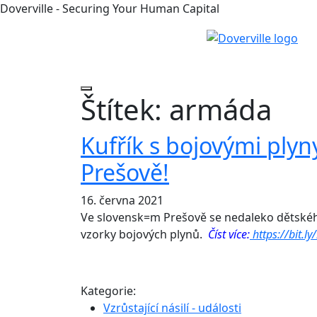
Doverville - Securing Your Human Capital
Štítek:
armáda
Kufřík s bojovými plyn
Prešově!
16. června 2021
Ve slovensk=m Prešově se nedaleko dětského
vzorky bojových plynů.
Číst více:
https://bit.ly
Kategorie:
Vzrůstající násilí - události