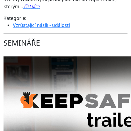
kterým…
číst více
Kategorie:
Vzrůstající násilí - události
SEMINÁŘE