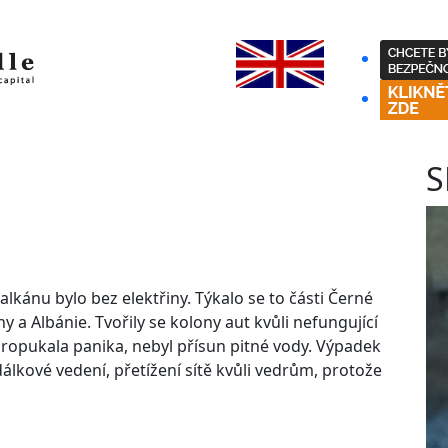
S
alkánu bylo bez elektřiny. Týkalo se to části Černé
 a Albánie. Tvořily se kolony aut kvůli nefungující
propukala panika, nebyl přísun pitné vody. Výpadek
dálkové vedení, přetížení sítě kvůli vedrům, protože