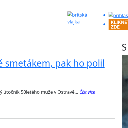
S
ě smetákem, pak ho polil
ý útočník 50letého muže v Ostravě…
Číst více