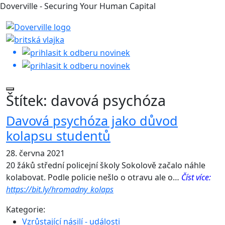
Doverville - Securing Your Human Capital
Štítek:
davová psychóza
Davová psychóza jako důvod
kolapsu studentů
28. června 2021
20 žáků střední policejní školy Sokolově začalo náhle
kolabovat. Podle policie nešlo o otravu ale o…
Číst více:
https://bit.ly/hromadny_kolaps
Kategorie:
Vzrůstající násilí - události