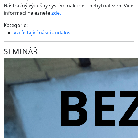
Nástražný výbušný systém nakonec nebyl nalezen. Více
informací naleznete
zde.
Kategorie:
Vzrůstající násilí - události
SEMINÁŘE