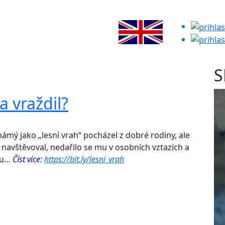
S
a vraždil?
mý jako „lesní vrah“ pocházel z dobré rodiny, ale
navštěvoval, nedařilo se mu v osobních vztazích a
dou…
Číst více:
https://bit.ly/lesni_vrah