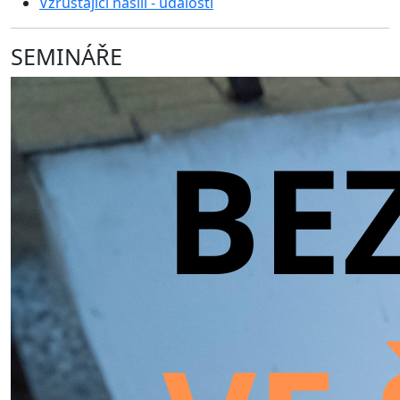
Vzrůstající násilí - události
SEMINÁŘE