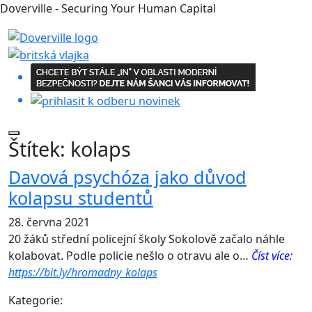
Doverville - Securing Your Human Capital
Štítek:
kolaps
Davová psychóza jako důvod
kolapsu studentů
28. června 2021
20 žáků střední policejní školy Sokolově začalo náhle
kolabovat. Podle policie nešlo o otravu ale o…
Číst více:
https://bit.ly/hromadny_kolaps
Kategorie: