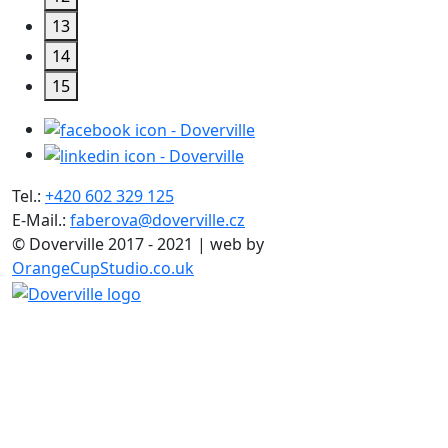
13
14
15
Tel.:
+420 602 329 125
E-Mail.:
faberova@doverville.cz
© Doverville 2017 - 2021 | web by
OrangeCupStudio.co.uk