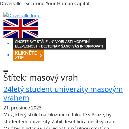
Doverville - Securing Your Human Capital
Štítek:
masový vrah
24letý student univerzity masovým
vrahem
21. prosince 2023
Muž, který střílel na Filozofické fakultě v Praze, byl
studentem univerzity. Zabil deset lidí a desítky zranil.
Muž byl hledaný v souvislosti s násilnou smrtí na