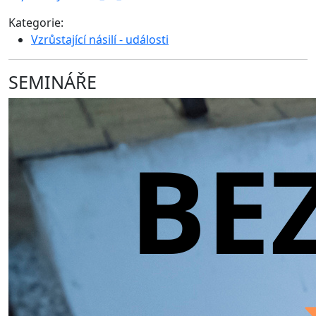
Kategorie:
Vzrůstající násilí - události
SEMINÁŘE