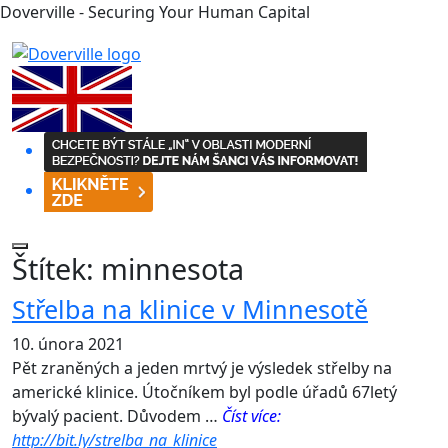
Doverville - Securing Your Human Capital
Štítek:
minnesota
Střelba na klinice v Minnesotě
10. února 2021
Pět zraněných a jeden mrtvý je výsledek střelby na
americké klinice. Útočníkem byl podle úřadů 67letý
bývalý pacient. Důvodem …
Číst více:
http://bit.ly/strelba_na_klinice