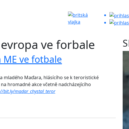
 evropa ve forbale
S
a ME ve fotbale
a mladého Maďara, hlásícího se k teroristické
ky na hromadné akce včetně nadcházejícího
://bit.ly/madar_chystal_teror