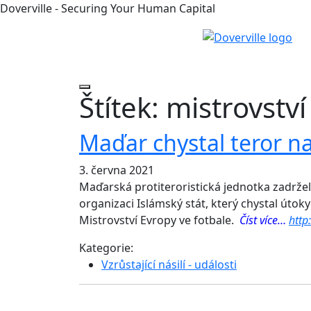
Doverville - Securing Your Human Capital
Štítek:
mistrovství
Maďar chystal teror n
3. června 2021
Maďarská protiteroristická jednotka zadržel
organizaci Islámský stát, který chystal úto
Mistrovství Evropy ve fotbale.
Číst více…
http
Kategorie:
Vzrůstající násilí - události