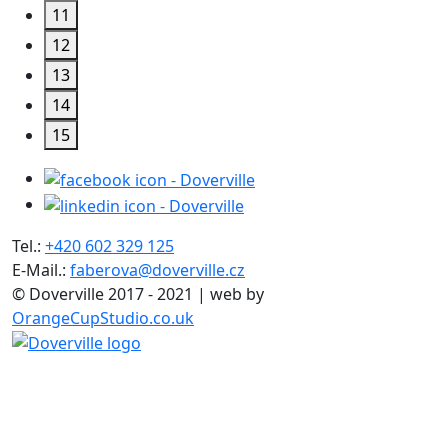
11
12
13
14
15
Tel.:
+420 602 329 125
E-Mail.:
faberova@doverville.cz
© Doverville 2017 - 2021 | web by
OrangeCupStudio.co.uk