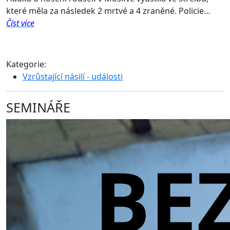
které měla za následek 2 mrtvé a 4 zraněné. Policie…
Číst více
Kategorie:
Vzrůstající násilí - události
SEMINÁŘE