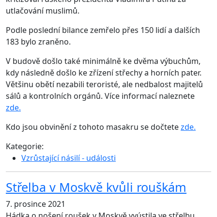
utlačování muslimů.
Podle poslední bilance zemřelo přes 150 lidí a dalších
183 bylo zraněno.
V budově došlo také minimálně ke dvěma výbuchům,
kdy následně došlo ke zřízení střechy a horních pater.
Většinu obětí nezabili teroristé, ale nedbalost majitelů
sálů a kontrolních orgánů. Více informací naleznete
zde.
Kdo jsou obvinění z tohoto masakru se dočtete
zde.
Kategorie:
Vzrůstající násilí - události
Střelba v Moskvě kvůli rouškám
7. prosince 2021
Hádka o nošení roušek v Moskvě vyústila ve střelbu,