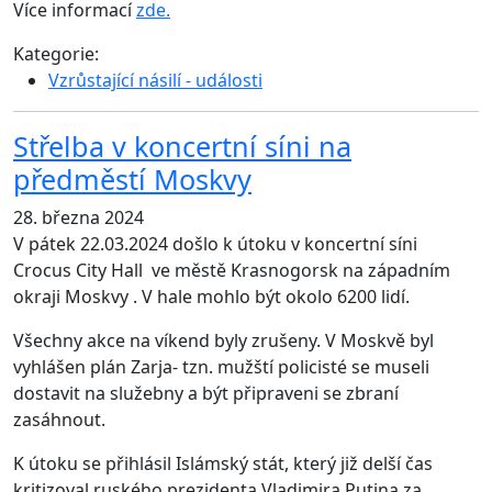
Více informací
zde.
Kategorie:
Vzrůstající násilí - události
Střelba v koncertní síni na
předměstí Moskvy
28. března 2024
V pátek 22.03.2024 došlo k útoku v koncertní síni
Crocus City Hall ve městě Krasnogorsk na západním
okraji Moskvy . V hale mohlo být okolo 6200 lidí.
Všechny akce na víkend byly zrušeny. V Moskvě byl
vyhlášen plán Zarja- tzn. mužští policisté se museli
dostavit na služebny a být připraveni se zbraní
zasáhnout.
K útoku se přihlásil Islámský stát, který již delší čas
kritizoval ruského prezidenta Vladimira Putina za