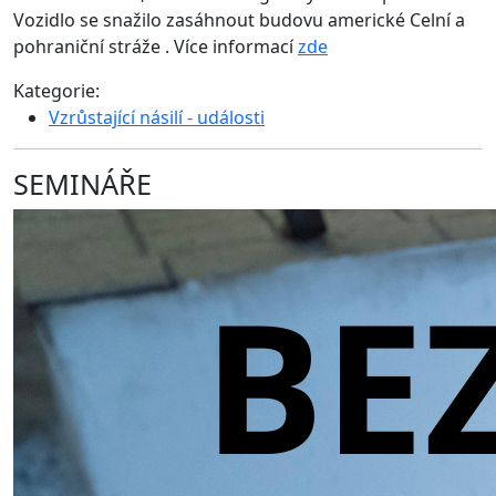
Vozidlo se snažilo zasáhnout budovu americké Celní a
pohraniční stráže . Více informací
zde
Kategorie:
Vzrůstající násilí - události
SEMINÁŘE