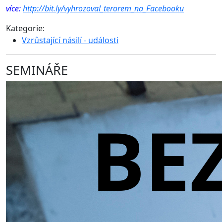
více:
http://bit.ly/vyhrozoval_terorem_na_Facebooku
Kategorie:
Vzrůstající násilí - události
SEMINÁŘE