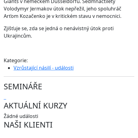
Giants v německém Düsseldorfu. Sedmnáctiletý
Volodymyr Jermakov útok nepřežil, jeho spoluhráč
Arťom Kozačenko je v kritickém stavu v nemocnici.
Zjišťuje se, zda se jedná o nenávistný útok proti
Ukrajincům.
Kategorie:
Vzrůstající násilí - události
SEMINÁŘE
AKTUÁLNÍ KURZY
Žádné události
NAŠI KLIENTI