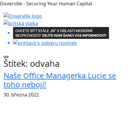
Doverville - Securing Your Human Capital
Štítek:
odvaha
Naše Office Managerka Lucie se
toho nebojí!
30. března 2022
Naše Office Managerka Lucie se toho nebojí 😉
Na další rok s praktickými a součinnostními cvičeními se
Lucie připravuje více než zodpovědně!