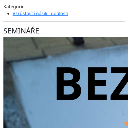
Kategorie:
Vzrůstající násilí - události
SEMINÁŘE