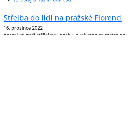
Střelba do lidí na pražské Florenci
16. prosince 2022
Agresivní muž střílel po lidech v okolí stanice metra na
pražské Florenci. Policisté…
číst více
Kategorie:
Vzrůstající násilí - události
Vrah, který v Drážďanech držel
rukojmí zemřel
10. prosince 2022
Muž, který v obchodním centru v Drážďanech držel
rukojmí a předtím zavraždil svou matku, zemřel. Podle
policie…
číst více
Kategorie: