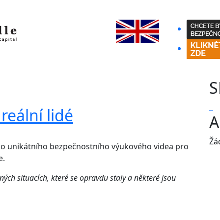
S
reální lidé
A
Žá
šeho unikátního bezpečnostního výukového videa pro
e.
ých situacích, které se opravdu staly a některé jsou