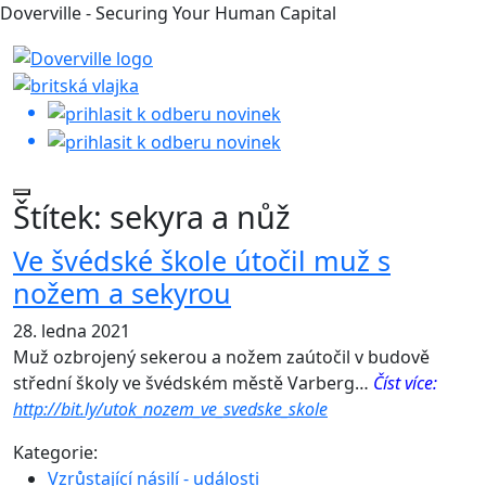
Doverville - Securing Your Human Capital
Štítek:
sekyra a nůž
Ve švédské škole útočil muž s
nožem a sekyrou
28. ledna 2021
Muž ozbrojený sekerou a nožem zaútočil v budově
střední školy ve švédském městě Varberg…
Číst více:
http://bit.ly/utok_nozem_ve_svedske_skole
Kategorie:
Vzrůstající násilí - události