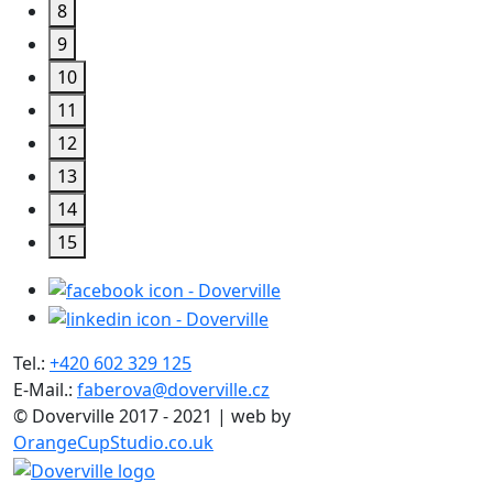
8
9
10
11
12
13
14
15
Tel.:
+420 602 329 125
E-Mail.:
faberova@doverville.cz
© Doverville 2017 - 2021 | web by
OrangeCupStudio.co.uk