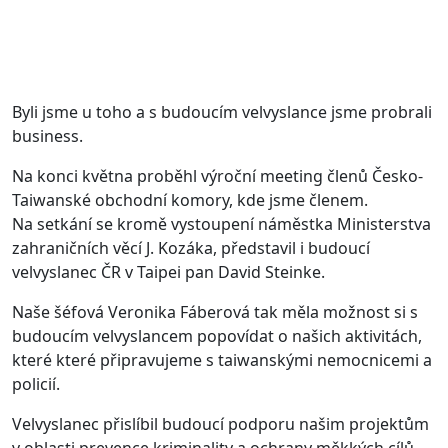
Byli jsme u toho a s budoucím velvyslance jsme probrali
business.
Na konci května proběhl výroční meeting členů Česko-
Taiwanské obchodní komory, kde jsme členem.
Na setkání se kromě vystoupení náměstka Ministerstva
zahraničních věcí J. Kozáka, představil i budoucí
velvyslanec ČR v Taipei pan David Steinke.
Naše šéfová Veronika Fáberová tak měla možnost si s
budoucím velvyslancem popovídat o našich aktivitách,
které které připravujeme s taiwanskými nemocnicemi a
policií.
Velvyslanec přislíbil budoucí podporu našim projektům