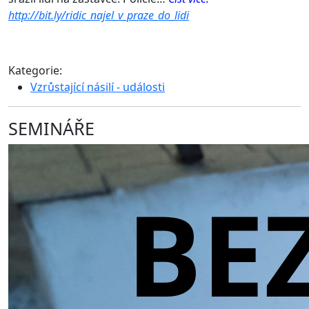
http://bit.ly/ridic_najel_v_praze_do_lidi
Kategorie:
Vzrůstající násilí - události
SEMINÁŘE