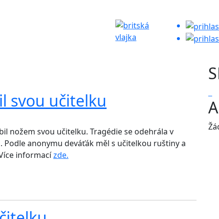
S
l svou učitelku
A
Žá
bil nožem svou učitelku. Tragédie se odehrála v
 Podle anonymu deváťák měl s učitelkou ruštiny a
 Více informací
zde.
čitelku