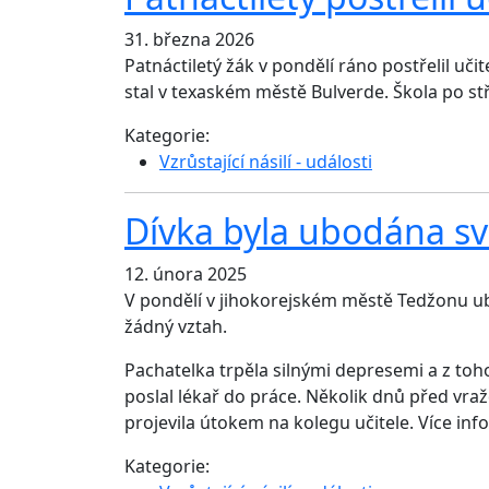
31. března 2026
Patnáctiletý žák v pondělí ráno postřelil uč
stal v texaském městě Bulverde. Škola po st
Kategorie:
Vzrůstající násilí - události
Dívka byla ubodána svo
12. února 2025
V pondělí v jihokorejském městě Tedžonu ub
žádný vztah.
Pachatelka trpěla silnými depresemi a z toh
poslal lékař do práce. Několik dnů před vraždo
projevila útokem na kolegu učitele. Více in
Kategorie: