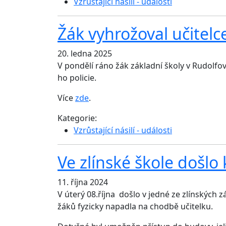
Vzrůstající násilí - události
Žák vyhrožoval učitelc
20. ledna 2025
V pondělí ráno žák základní školy v Rudolfo
ho policie.
Více
zde
.
Kategorie:
Vzrůstající násilí - události
Ve zlínské škole došlo
11. října 2024
V úterý 08.října došlo v jedné ze zlínských
žáků fyzicky napadla na chodbě učitelku.