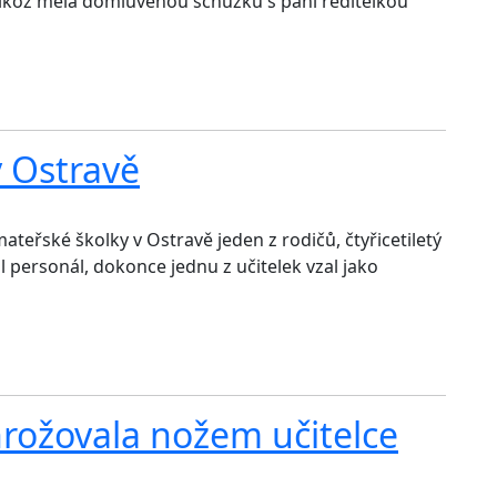
likož měla domluvenou schůzku s paní ředitelkou
v Ostravě
ateřské školky v Ostravě jeden z rodičů, čtyřicetiletý
ersonál, dokonce jednu z učitelek vzal jako
hrožovala nožem učitelce