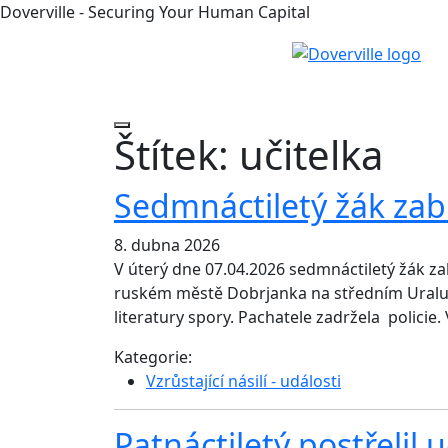
Doverville - Securing Your Human Capital
Štítek:
učitelka
Sedmnáctiletý žák zabi
8. dubna 2026
V úterý dne 07.04.2026 sedmnáctiletý žák za
ruském městě Dobrjanka na středním Uralu.
literatury spory. Pachatele zadržela policie.
Kategorie:
Vzrůstající násilí - události
Patnáctiletý postřelil u