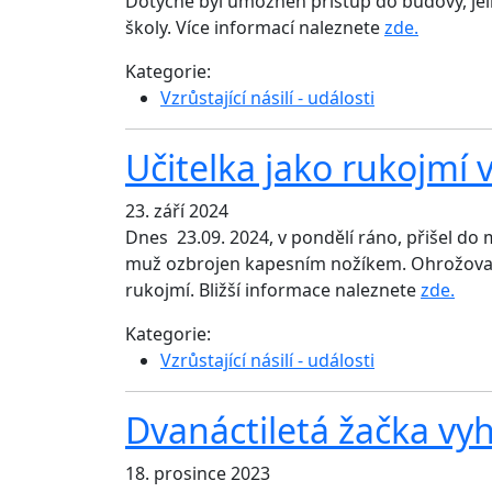
Dotyčné byl umožněn přístup do budovy, je
školy. Více informací naleznete
zde.
Kategorie:
Vzrůstající násilí - události
Učitelka jako rukojmí 
23. září 2024
Dnes 23.09. 2024, v pondělí ráno, přišel do m
muž ozbrojen kapesním nožíkem. Ohrožoval p
rukojmí. Bližší informace naleznete
zde.
Kategorie:
Vzrůstající násilí - události
Dvanáctiletá žačka vy
18. prosince 2023