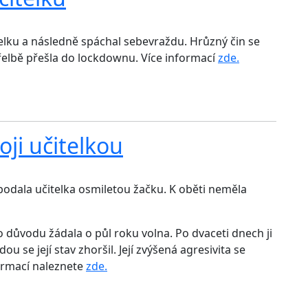
itelku a následně spáchal sebevraždu. Hrůzný čin se
řelbě přešla do lockdownu. Více informací
zde.
ji učitelkou
odala učitelka osmiletou žačku. K oběti neměla
o důvodu žádala o půl roku volna. Po dvaceti dnech ji
u se její stav zhoršil. Její zvýšená agresivita se
formací naleznete
zde.