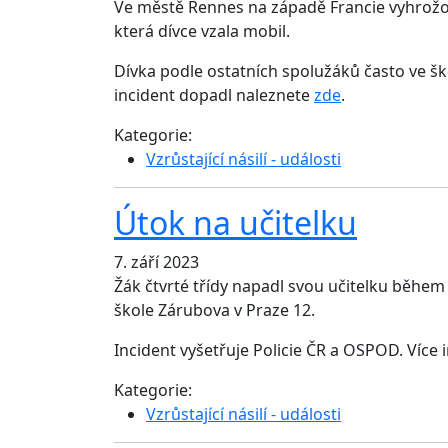
Ve městě Rennes na západě Francie vyhrožova
která dívce vzala mobil.
Dívka podle ostatních spolužáků často ve šk
incident dopadl naleznete
zde
.
Kategorie:
Vzrůstající násilí - události
Útok na učitelku
7. září 2023
Žák čtvrté třídy napadl svou učitelku během 
škole Zárubova v Praze 12.
Incident vyšetřuje Policie ČR a OSPOD. Více
Kategorie:
Vzrůstající násilí - události