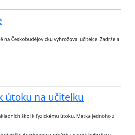
e
vě na Českobudějovicku vyhrožoval učitelce. Zadržela
 k útoku na učitelku
 základních škol k fyzickému útoku. Matka jednoho z