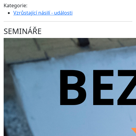
Kategorie:
Vzrůstající násilí - události
SEMINÁŘE